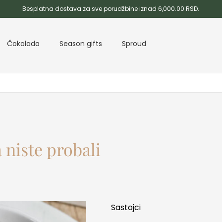
Besplatna dostava za sve porudžbine iznad 6,000.00 RSD.
Čokolada
Season gifts
Sproud
 niste probali
Sastojci