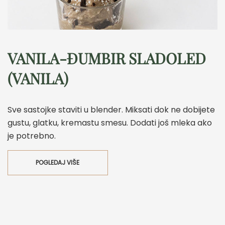
VANILA-ĐUMBIR SLADOLED
(VANILA)
Sve sastojke staviti u blender. Miksati dok ne dobijete
gustu, glatku, kremastu smesu. Dodati još mleka ako
je potrebno.
POGLEDAJ VIŠE