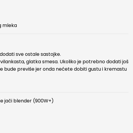
g mleka
 dodati sve ostale sastojke.
svilankasta, glatka smesa. Ukoliko je potrebno dodati još
 ne bude previše jer onda nećete dobiti gustu i kremastu
e jači blender (900W+)