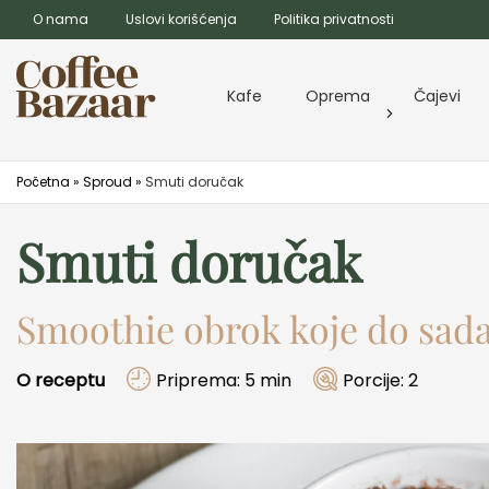
O nama
Uslovi korišćenja
Politika privatnosti
Kafe
Oprema
Čajevi
Početna
»
Sproud
»
Smuti doručak
Smuti doručak
Smoothie obrok koje do sada
O receptu
Priprema: 5 min
Porcije: 2