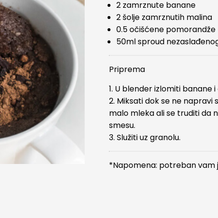
2 zamrznute banane
2 šolje zamrznutih malina
0.5 očišćene pomorandže
50ml sproud nezaslađeno
Priprema
1. U blender izlomiti banane i
2. Miksati dok se ne napravi 
malo mleka ali se truditi da
smesu.
3. Služiti uz granolu.
*Napomena: potreban vam j