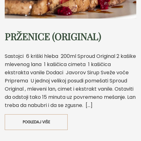
PRŽENICE (ORIGINAL)
Sastojci 6 kriški hleba 200ml Sproud Original 2 kašike
mlevenog lana 1 kašičica cimeta 1 kašičica
ekstrakta vanile Dodaci Javorov Sirup Sveže voće
Priprema U jednoj velikoj posudi pomešati Sproud
Original , mleveni lan, cimet i ekstrakt vanile. Ostaviti
da odstoji tako 15 minuta uz povremeno mešanje. Lan
treba da nabubri i da se zgusne. […]
POGLEDAJ VIŠE