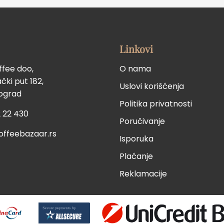
Linkovi
ffee doo,
O nama
ki put 182,
Uslovi korišćenja
eograd
Politika privatnosti
 22 430
Poručivanje
offeebazaar.rs
Isporuka
Plaćanje
Reklamacije