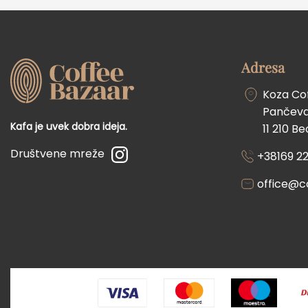
Adresa
Koza Co
Pančevač
Kafa je uvek dobra ideja.
11 210 B
Društvene mreže
+38169 22
office@c