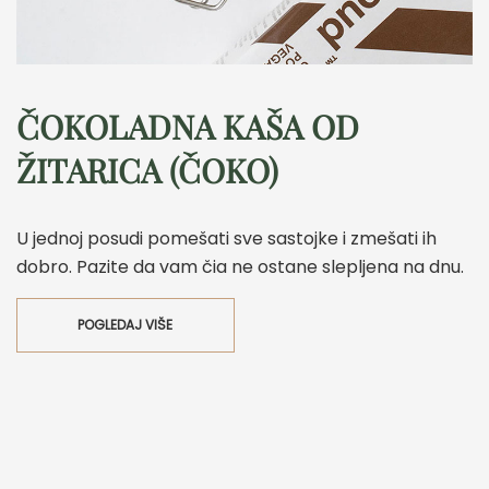
ČOKOLADNA KAŠA OD
ŽITARICA (ČOKO)
U jednoj posudi pomešati sve sastojke i zmešati ih
dobro. Pazite da vam čia ne ostane slepljena na dnu.
POGLEDAJ VIŠE