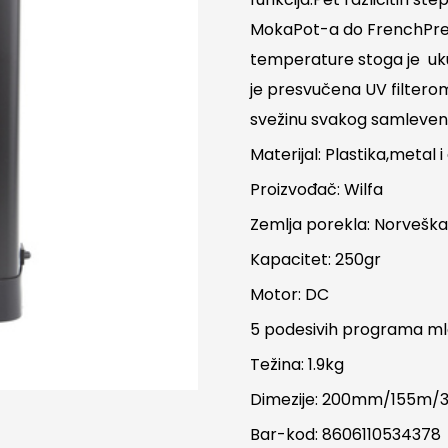
MokaPot-a do FrenchPress
temperature stoga je uk
je presvučena UV filterom
svežinu svakog samleven
Materijal: Plastika,metal 
Proizvođač: Wilfa
Zemlja porekla: Norvešk
Kapacitet: 250gr
Motor: DC
5 podesivih programa m
Težina: 1.9kg
Dimezije: 200mm/155m
Bar-kod: 8606110534378