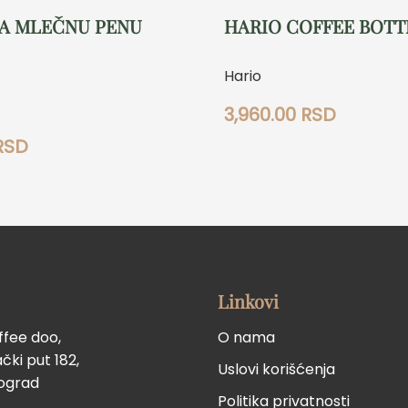
ZA MLEČNU PENU
HARIO COFFEE BOTT
Hario
3,960.00
RSD
RSD
Linkovi
ffee doo,
O nama
ki put 182,
Uslovi korišćenja
eograd
Politika privatnosti