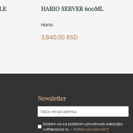
LE
HARIO SERVER 600ML
Hario
3,840.00
RSD
Newsletter
Slažem se sa politikom privatnosti websajta
coffebazzar.rs. -
Politika privatnosti
*