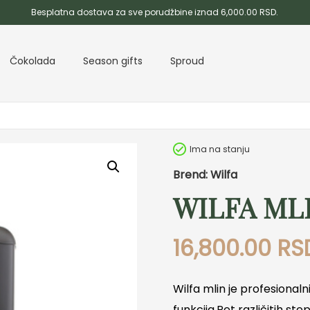
Besplatna dostava za sve porudžbine iznad 6,000.00 RSD.
Čokolada
Season gifts
Sproud
Ima na stanju
Brend: Wilfa
WILFA ML
16,800.00
RS
Wilfa mlin je profesionaln
funkcija.Pet različitih s