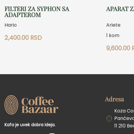
FILTERI ZA SYPHON SA
APARAT 
ADAPTEROM
Hario
Ariete
1 kom
2,400.00
RSD
Ovaj
9,600.00
proizvod
ima
više
varijanti.
Opcije
mogu
Adresa
biti
izabrane
Koza Co
na
Pančevač
stranici
Kafa je uvek dobra ideja.
11 210 B
proizvoda.