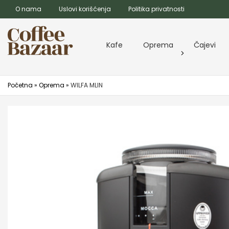
O nama
Uslovi korišćenja
Politika privatnosti
Kafe
Oprema
Čajevi
Početna
»
Oprema
»
WILFA MLIN