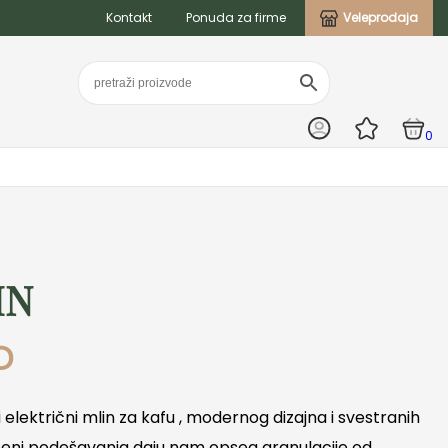
Kontakt
Ponuda za firme
Veleprodaja
0
IN
D
i električni mlin za kafu , modernog dizajna i svestranih
tepeni podešavanja daju nam opseg granulacije od