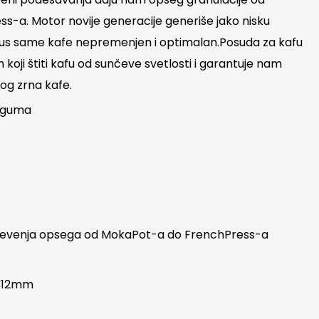
-a. Motor novije generacije generiše jako nisku
us same kafe nepremenjen i optimalan.Posuda za kafu
 koji štiti kafu od sunčeve svetlosti i garantuje nam
og zrna kafe.
i guma
a
levenja opsega od MokaPot-a do FrenchPress-a
/312mm