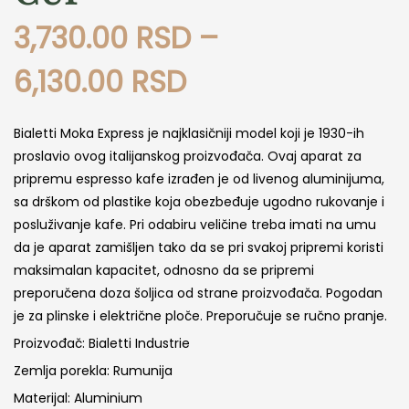
3,730.00
RSD
–
Raspon
6,130.00
RSD
cena:
Bialetti Moka Express je najklasičniji model koji je 1930-ih
proslavio ovog italijanskog proizvođača. Ovaj aparat za
od
pripremu espresso kafe izrađen je od livenog aluminijuma,
3,730.00 RSD
sa drškom od plastike koja obezbeđuje ugodno rukovanje i
posluživanje kafe. Pri odabiru veličine treba imati na umu
do
da je aparat zamišljen tako da se pri svakoj pripremi koristi
maksimalan kapacitet, odnosno da se pripremi
6,130.00 RSD
preporučena doza šoljica od strane proizvođača. Pogodan
je za plinske i električne ploče. Preporučuje se ručno pranje.
Proizvođač: Bialetti Industrie
Zemlja porekla: Rumunija
Materijal: Aluminium