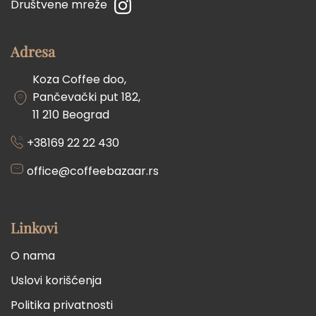
Društvene mreže
proizvoda.
proizvoda.
Adresa
Koza Coffee doo,
Pančevački put 182,
11 210 Beograd
+38169 22 22 430
office@coffeebazaar.rs
Linkovi
O nama
Uslovi korišćenja
Politika privatnosti