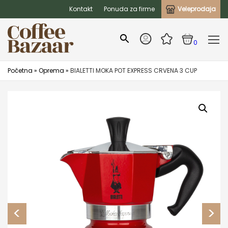
Kontakt
Ponuda za firme
Veleprodaja
0
Početna
»
Oprema
»
BIALETTI MOKA POT EXPRESS CRVENA 3 CUP