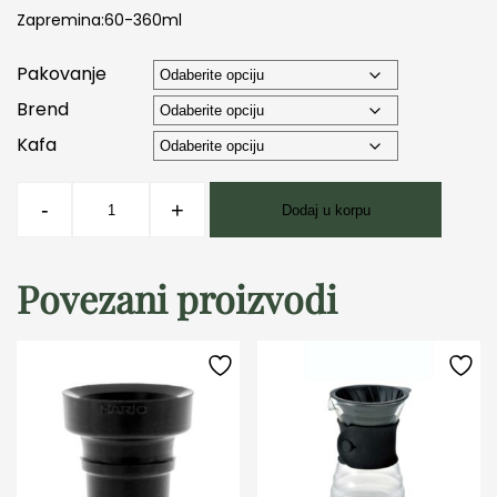
Zapremina:60-360ml
Pakovanje
Brend
Kafa
BIALETTI
-
+
Dodaj u korpu
MOKA
POT
EXPRESS
Povezani proizvodi
CRVENA
3
CUP
količina