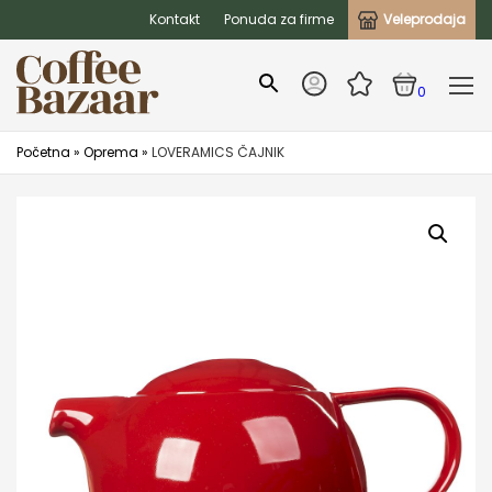
Kontakt
Ponuda za firme
Veleprodaja
0
Početna
»
Oprema
»
LOVERAMICS ČAJNIK