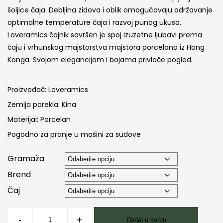
od
šoljice čaja. Debljina zidova i oblik omogućavaju održavanje
4,560.00 RSD
optimalne temperature čaja i razvoj punog ukusa.
Loveramics čajnik savršen je spoj izuzetne ljubavi prema
do
čaju i vrhunskog majstorstva majstora porcelana iz Hong
Konga. Svojom elegancijom i bojama privlače pogled.
5,880.00 RSD
Proizvođač: Loveramics
Zemlja porekla: Kina
Materijal: Porcelan
Pogodno za pranje u mašini za sudove
Gramaža
Brend
Čaj
LOVERAMICS
-
+
Dodaj u korpu