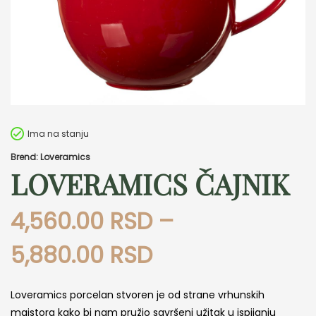
Ima na stanju
Brend: Loveramics
LOVERAMICS ČAJNIK
4,560.00
RSD
–
Raspon
5,880.00
RSD
cena:
Loveramics porcelan stvoren je od strane vrhunskih
majstora kako bi nam pružio savršeni užitak u ispijanju