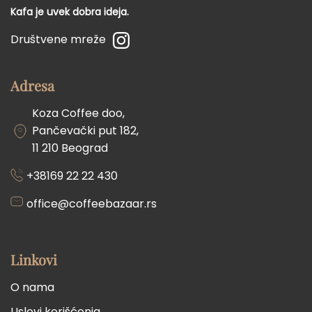
na
Kafa je uvek dobra ideja.
stranici
Društvene mreže
proizvoda.
Adresa
Koza Coffee doo,
Pančevački put 182,
11 210 Beograd
+38169 22 22 430
office@coffeebazaar.rs
Linkovi
O nama
Uslovi korišćenja