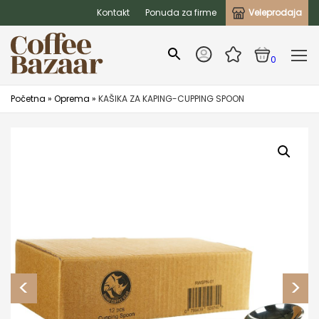
Kontakt
Ponuda za firme
Veleprodaja
0
Početna
»
Oprema
»
KAŠIKA ZA KAPING-CUPPING SPOON