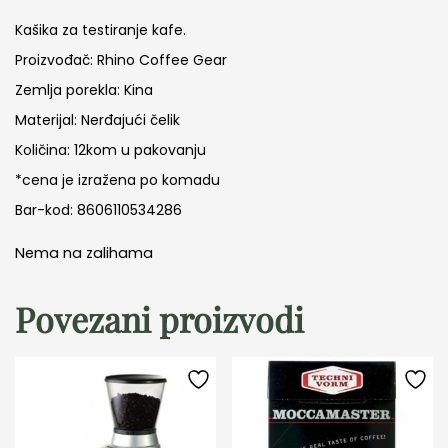
Kašika za testiranje kafe.
Proizvođač: Rhino Coffee Gear
Zemlja porekla: Kina
Materijal: Nerđajući čelik
Količina: 12kom u pakovanju
*cena je izražena po komadu
Bar-kod: 8606110534286
Nema na zalihama
Povezani proizvodi