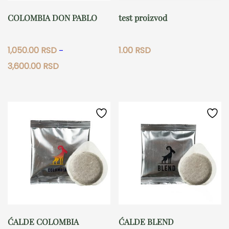
COLOMBIA DON PABLO
test proizvod
1,050.00
RSD
1.00
RSD
–
Raspon
3,600.00
RSD
cena:
Ovaj
od
1,050.00 RSD
proizvod
do
ima
3,600.00 RSD
više
varijanti.
Opcije
mogu
biti
izabrane
na
stranici
ĆALDE COLOMBIA
ĆALDE BLEND
proizvoda.