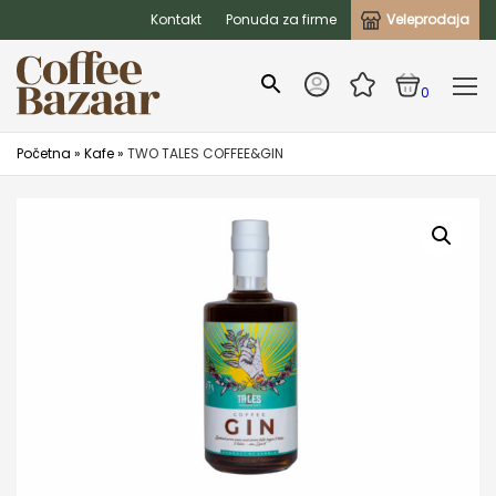
Kontakt
Ponuda za firme
Veleprodaja
0
Početna
»
Kafe
»
TWO TALES COFFEE&GIN