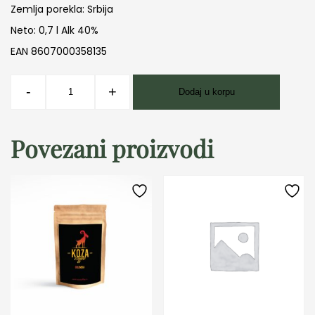
Zemlja porekla: Srbija
Neto: 0,7 l Alk 40%
EAN 8607000358135
TWO
-
+
Dodaj u korpu
TALES
COFFEE&GIN
količina
Povezani proizvodi