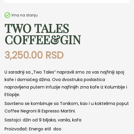
Ima na stanju
TWO TALES
COFFEE&GIN
3,250.00
RSD
U saradnji sa „Two Tales“ napravili smo za vas najfiniji spoj
kafe i domaćeg džina. Ova dvostruka poslastica
napravljena putem infuzije najfinijih zrna kafe iz Kolumbije i
Etiopije.
Savršeno se kombinuje sa Tonikom, kao i u koktelima poput
Coffee Negroni ili Espresso Martini.
Sastojci: džin od 9 biljaka, vanila, kafa
Proizvođač: Energo etil doo