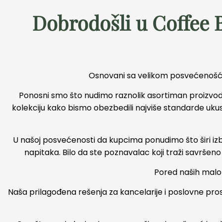
Dobrodošli u Coffee B
Osnovani sa velikom posvećenošću
Ponosni smo što nudimo raznolik asortiman proizvoda 
kolekciju kako bismo obezbedili najviše standarde ukusa
U našoj posvećenosti da kupcima ponudimo što širi i
napitaka. Bilo da ste poznavalac koji traži savršeno 
Pored naših malo
Naša prilagođena rešenja za kancelarije i poslovne pr