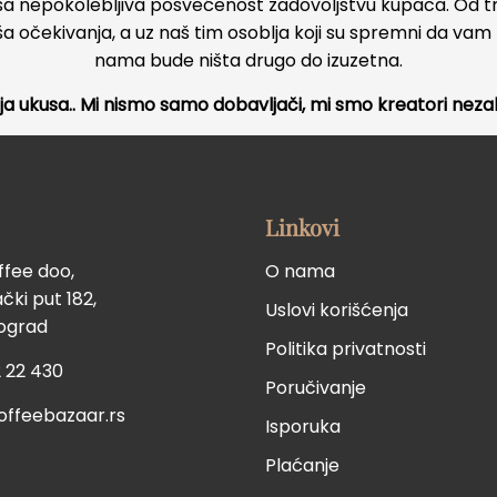
naša nepokolebljiva posvećenost zadovoljstvu kupaca. Od tr
 očekivanja, a uz naš tim osoblja koji su spremni da va
nama bude ništa drugo do izuzetna.
ja ukusa.. Mi nismo samo dobavljači, mi smo kreatori nezab
Linkovi
ffee doo,
O nama
ki put 182,
Uslovi korišćenja
eograd
Politika privatnosti
 22 430
Poručivanje
offeebazaar.rs
Isporuka
Plaćanje