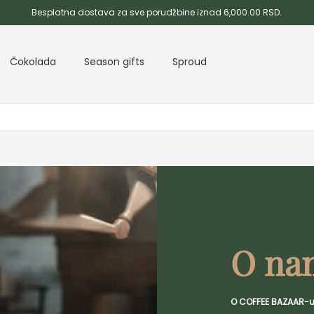
Besplatna dostava za sve porudžbine iznad 6,000.00 RSD.
Čokolada
Season gifts
Sproud
O na
O COFFEE BAZAAR-