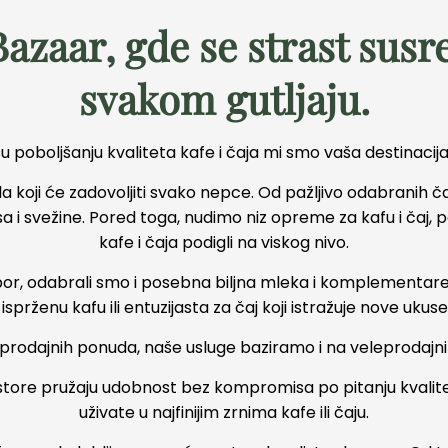
azaar, gde se strast susr
svakom gutljaju.
 poboljšanju kvaliteta kafe i čaja mi smo vaša destinacija 
koji će zadovoljiti svako nepce. Od pažljivo odabranih 
 i svežine. Pored toga, nudimo niz opreme za kafu i čaj, pa
kafe i čaja podigli na viskog nivo.
zbor, odabrali smo i posebna biljna mleka i komplementare
isprženu kafu ili entuzijasta za čaj koji istražuje nove ukus
prodajnih ponuda, naše usluge baziramo i na veleprodajn
ostore pružaju udobnost bez kompromisa po pitanju kval
uživate u najfinijim zrnima kafe ili čaju.