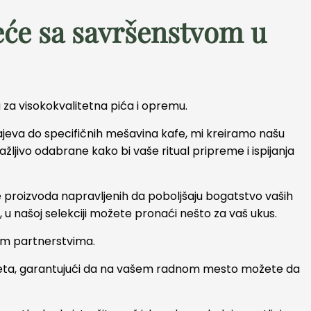
eće sa savršenstvom u
za visokokvalitetna pića i opremu.
čajeva do specifičnih mešavina kafe, mi kreiramo našu
žljivo odabrane kako bi vaše ritual pripreme i ispijanja
 proizvoda napravljenih da poboljšaju bogatstvo vaših
e, u našoj selekciji možete pronaći nešto za vaš ukus.
im partnerstvima.
iteta, garantujući da na vašem radnom mesto možete da