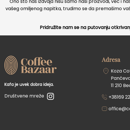
Ono što nas izdvaja nisu samo naši proizvodi, već i 
vašeg omiljenog napitka, trudimo se da premašimo vaša
Pridružite nam se na putovanju otkrivan
Adresa
Koza Co
Pančevač
Kafa je uvek dobra ideja.
11 210 B
Društvene mreže
+38169 22
office@c