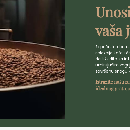
Unosi
vaša 
Započnite dan na
selekcije kafe i č
da li žudite za i
umirujućim zagr
savršenu snagu k
Istražite našu r
idealnog pratioc