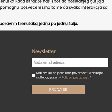
enutka kada istražite naš izbor do poslednjeg gutljaja
m pomognu, posvećeni smo tome da svaka interakcija sa
oravnih trenutaka, jednu po jednu šolju.
Newsletter
Slažem se sa politikom privatnosti websajta
coffebazzar.rs. -
Politika privatnosti
*