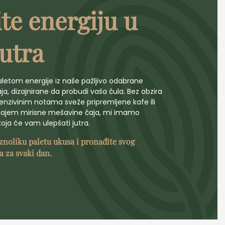
te energiju u
jutra
letom energije iz naše pažljivo odabrane
aja, dizajnirane da probudi vaša čula. Bez obzira
ntenzivinim notama sveže pripremljene kafe ili
ljajem mirisne mešavine čaja, mi imamo
oja će vam ulepšati jutra.
aznoliku paletu ukusa i pronađite svog
a za svaki dan.