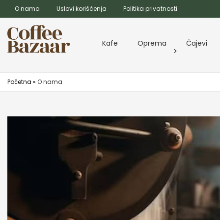
O nama
Uslovi korišćenja
Politika privatnosti
Kafe
Oprema
Čajevi
Početna
»
O nama