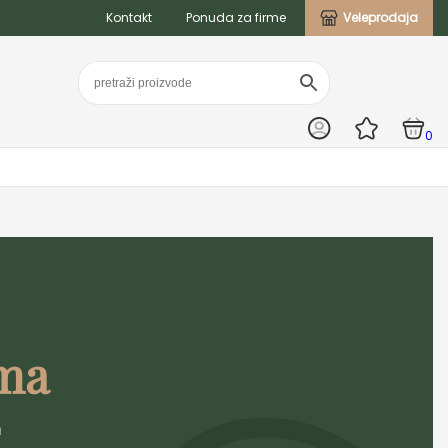
Kontakt
Ponuda za firme
Veleprodaja
0
ma
u